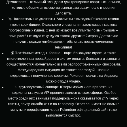
Демоверсия – отличный плацдарм для тренировки азартных навыков,
которые обернутся высокими выплатами сразу после внесения
депозита.
🦄 Накопительные джекпоты. Автоматы с выводом Pokerdom казино
имеют свои фишки. Отдельного упоминания заслуживает система
прогрессивных кушей. С ней исчезают все лимиты по выигрышам –
приз растёт каждую секунду со ставок других геймеров. Достаточно
получить редкую комбинацию, чтобы стать новым чемпионом
гемблинга!
💰 Платёжные методы. Казино – партнёр каждого игрока, а также
многочисленных провайдеров и систем оплаты. Депозиты и выплаты
осуществляются моментально всеми распространёнными способами.
Международная ситуация не станет преградой – казино
поддерживает популярные сервисы, Pokerdom скачать на Андроид
можно откуда угодно.
✨ Круглосуточный саппорт. Юзеры мобильного приложения
наделены статусом VIP, проявляющимся во всех сферах. Особое
место среди них занимает поддержка – она оказывается 24/7 через
тикеты, почту, онлайн чат и по телефону. Ответ занимает не больше
минуты, и верификация через Pokerdom официальный сайт тоже
выполняется быстро.