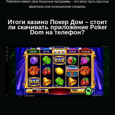
Pokerdom имеют свои бонусные программы – это могут быть простые
фриспины или полноценная специгра.
Итоги казино Покер Дом – стоит
ли скачивать приложение Poker
Dom на телефон?